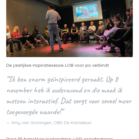
De jaarlijkse inspiratiesessie LOB voor po verbindt
“Ik ben enorm geïnspireerd geraakt. Op 8
november heb ik ouderavond en die maak ik
meteen interactief. Dat zorgt voor zoveel meer
toegevoegde waarde!”
Amy van Groningen, OBS De Kameleon
Bijna 35 betrokken leerkrachten, LOB-coördinatoren,