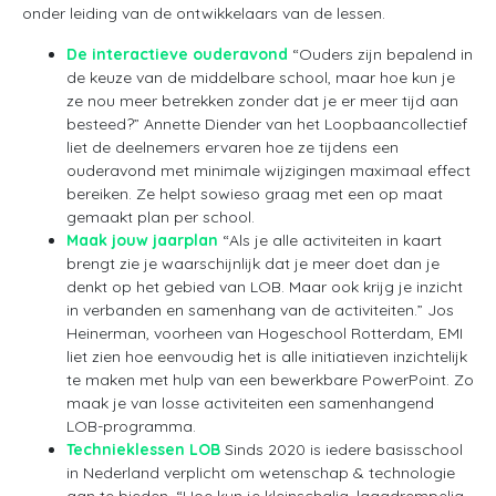
onder leiding van de ontwikkelaars van de lessen.
De interactieve ouderavond
“Ouders zijn bepalend in
de keuze van de middelbare school, maar hoe kun je
ze nou meer betrekken zonder dat je er meer tijd aan
besteed?” Annette Diender van het Loopbaancollectief
liet de deelnemers ervaren hoe ze tijdens een
ouderavond met minimale wijzigingen maximaal effect
bereiken. Ze helpt sowieso graag met een op maat
gemaakt plan per school.
Maak jouw jaarplan
“Als je alle activiteiten in kaart
brengt zie je waarschijnlijk dat je meer doet dan je
denkt op het gebied van LOB. Maar ook krijg je inzicht
in verbanden en samenhang van de activiteiten.” Jos
Heinerman, voorheen van Hogeschool Rotterdam, EMI
liet zien hoe eenvoudig het is alle initiatieven inzichtelijk
te maken met hulp van een bewerkbare PowerPoint. Zo
maak je van losse activiteiten een samenhangend
LOB-programma.
Technieklessen LOB
Sinds 2020 is iedere basisschool
in Nederland verplicht om wetenschap & technologie
aan te bieden. “Hoe kun je kleinschalig, laagdrempelig