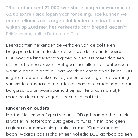
“Rotterdam kent 22.000 kwetsbare jongeren waarvan er
6.500 extra risico lopen voor ronseling. Hoe kunnen we
er met elkaar voor zorgen dat kinderen in kwetsbare
wijken op Zuid niet het verkeerde carrièrepad kiezen?”
-
Erik Venema, politie Rotterdam Zuid
Leerkrachten herkenden de verhalen van de politie en
begrepen dat er in de klas op kan worden geanticipeerd.
LOB voor de kinderen van groep 6, 7 en 8 is meer dan een
school of beroep kiezen. Het gaat niet alleen om ontdekken
waar je goed in bent, blij van wordt en energie van krijgt. LOB
is gericht op de toekomst, bij de ontwikkeling en de vorming
van kinderen. Naast het ontdekken van je talenten hoort daar
burgerschap en weerbaarheid bij. Een kind kan namelijk
maar een keer nee zeggen tegen criminaliteit.
Kinderen én ouders
Martha Netten van Expertisepunt LOB gaf aan dat het uniek
is wat er in Rotterdam Zuid gebeurt: “Er is in het land geen
regionale samenwerking zoals hier met ‘Gaan voor een
baan’, waarbij basisscholen een volledig LOB-aanbod op één