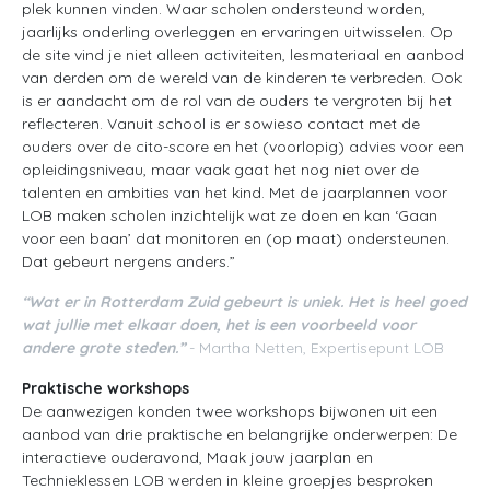
plek kunnen vinden. Waar scholen ondersteund worden,
jaarlijks onderling overleggen en ervaringen uitwisselen. Op
de site vind je niet alleen activiteiten, lesmateriaal en aanbod
van derden om de wereld van de kinderen te verbreden. Ook
is er aandacht om de rol van de ouders te vergroten bij het
reflecteren. Vanuit school is er sowieso contact met de
ouders over de cito-score en het (voorlopig) advies voor een
opleidingsniveau, maar vaak gaat het nog niet over de
talenten en ambities van het kind. Met de jaarplannen voor
LOB maken scholen inzichtelijk wat ze doen en kan ‘Gaan
voor een baan’ dat monitoren en (op maat) ondersteunen.
Dat gebeurt nergens anders.”
“Wat er in Rotterdam Zuid gebeurt is uniek. Het is heel goed
wat jullie met elkaar doen, het is een voorbeeld voor
andere grote steden.”
- Martha Netten, Expertisepunt LOB
Praktische workshops
De aanwezigen konden twee workshops bijwonen uit een
aanbod van drie praktische en belangrijke onderwerpen: De
interactieve ouderavond, Maak jouw jaarplan en
Technieklessen LOB werden in kleine groepjes besproken