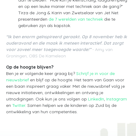
en op een leuke manier met techniek aan de gang?”
Tirza de Jong & Karin van Zwetselaar van Jet Net
presenteerden
de 7 werelden van techniek
die te
gebruiken zijn als kapstok.
“Ik ben enorm geïnspireerd geraakt. Op 8 november heb ik
ouderavond en die maak ik meteen interactief. Dat zorgt
voor zoveel meer toegevoegde waarde!”
- Amy van
Groningen, OBS De Kameleon
Op de hoogte blijven?
Ben je er volgende keer graag bij?
Schrijf je in voor de
nieuwsbrief
en blijf op de hoogte. Het team van Gaan voor
een baan inspireert graag vaker. Met de nieuwsbrief volg je
nieuwe initiatieven, ontwikkelingen en ontvang je
uitnodigingen. Ook kun je ons volgen op
LinkedIn
,
Instagram
en
Twitter
. Samen helpen we de kinderen op Zuid bij de
ontwikkeling van hun competenties.