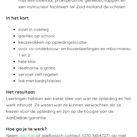
met lesmateriaal, praktijkruimte, gereedschappen en
een instructeur faciliteert IW Zuid-Holland de scholen
In het kort
inzet in overleg
gastles op school
keuzevakken op opleidingslocatie
voor vo-onderbouw- en bovenleerlingen en mbo-niveau
1 en 2
hele klas
deelname is gratis
vervoer zelf regelen
link met bedrijfsleven
Het resultaat
Leerlingen hebben een beter idee van wat de opleiding en het
werk inhoudt. Ze weten wat ze kunnen verwachten als ze
kiezen voor de opleiding en zijn op de hoogte van de
AanDeBak-garantie.
Hoe ga je te werk?
Neem
via mail
of telefonisch contact (070 3654727) op met