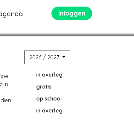
inloggen
agenda
2026 / 2027
in overleg
 hoe
zijn
gratis
op school
ndien
in overleg