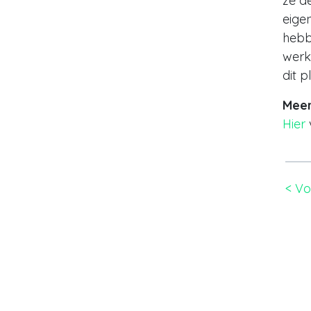
ze d
eige
hebb
werk
dit p
Meer
Hier
< Vo