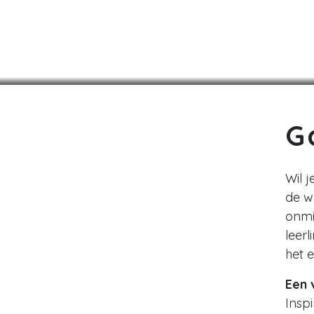
Zo maak je LOB praktijkgericht
G
Wil 
de we
onmi
leer
het 
Een 
Insp