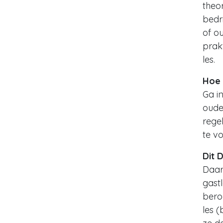
theor
bedr
of ou
prakt
les.
Hoe 
Ga i
oude
regel
te v
Dit 
Daar
gast
bero
les 