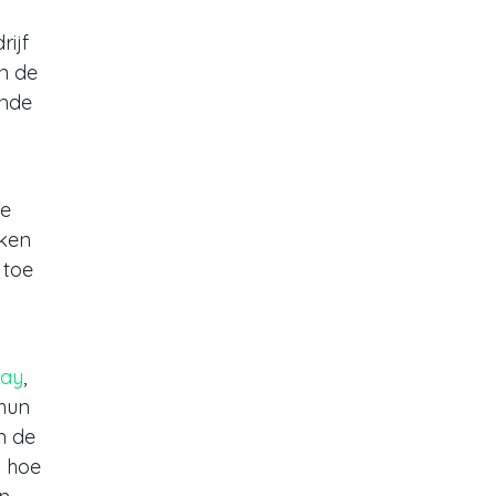
rijf
in de
ende
de
eken
 toe
Day
,
 hun
n de
n hoe