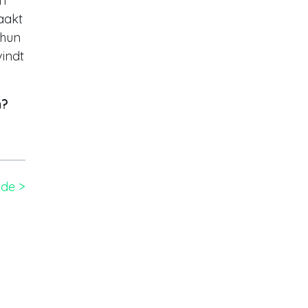
un
aakt
 hun
vindt
n?
de >